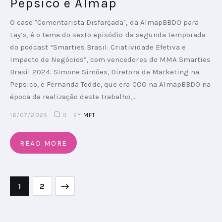
Pepsico e Almap
O case "Comentarista Disfarçada", da AlmapBBDO para
Lay’s, é o tema do sexto episódio da segunda temporada
do podcast “Smarties Brasil: Criatividade Efetiva e
Impacto de Negócios”, com vencedores do MMA Smarties
Brasil 2024. Simone Simões, Diretora de Marketing na
Pepsico, e Fernanda Tedde, que era COO na AlmapBBDO na
época da realização deste trabalho,…
16/07/2025
0
BY
MFT
READ MORE
>
1
2