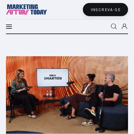
INSCREVA-SE
MFT LATAM
MFT+
INSIGHTS
FUTURE BRAND LAB
EVENTOS
MARTECH
CONECTADES