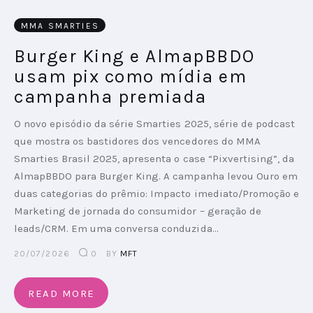
MMA SMARTIES
PODCAST
Burger King e AlmapBBDO
PLAYBOOKS
usam pix como mídia em
campanha premiada
O novo episódio da série Smarties 2025, série de podcast
que mostra os bastidores dos vencedores do MMA
Smarties Brasil 2025, apresenta o case “Pixvertising”, da
AlmapBBDO para Burger King. A campanha levou Ouro em
duas categorias do prêmio: Impacto imediato/Promoção e
Marketing de jornada do consumidor – geração de
leads/CRM. Em uma conversa conduzida…
20/07/2026
0
BY
MFT
READ MORE