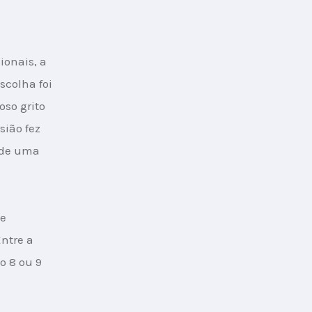
onais, a 
scolha foi 
so grito 
sião fez 
 de uma 
e 
ntre a 
o 8 ou 9 