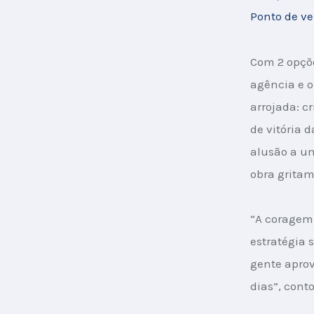
Ponto de v
Com 2 opçõe
agência e o
arrojada: c
de vitória 
alusão a u
obra gritam
“A coragem 
estratégia s
gente aprova
dias”, cont