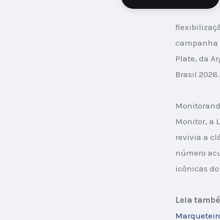
flexibiliza
campanha “O
Plate, da A
Brasil 2026.
Monitorand
Monitor, a 
revivia a c
número acu
icônicas do
Leia tamb
Marqueteiro