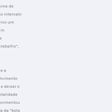
time de 
o intervalo 
vivo um 
am 
e 
rabalho”, 
e a 
lvimento 
e deixar o 
ntalidade 
pavimentou 
a da “bola 