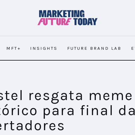
MFT+
INSIGHTS
FUTURE BRAND LAB
E
tel resgata meme
tórico para final d
ertadores