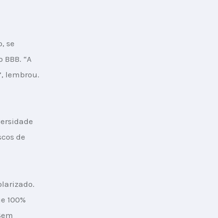
, se 
 BBB. “A 
”, lembrou.
ersidade 
scos de 
larizado. 
e 100% 
Sem 