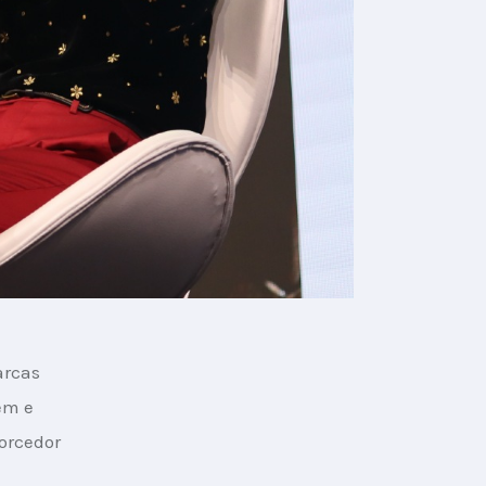
arcas 
em e 
orcedor 