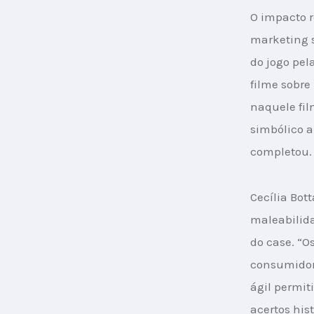
O impacto r
marketing s
do jogo pel
filme sobre
naquele fil
simbólico a
completou.
Cecília Bot
maleabilida
do case. “Os
consumidor 
ágil permit
acertos his