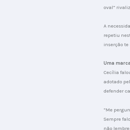
oval” rival
A necessida
repetiu nes
inserção te
Uma marca
Cecília fal
adotado pel
defender ca
“Me pergunt
Sempre fal
não lembrem