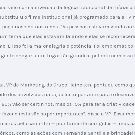
eal veio com a inversão da lógica tradicional de mídia: o 
ubstituiu o filme institucional já programado para a TV n
a peça nascida nas redes. “As pessoas estavam vendo ao 
 um tema que elas estavam falando e elas se reconhecer
me. E isso foi a maior alegria e potência. Foi emblemático 
 gente chegar a um lugar tão grande e potente com esse t
tai, VP de Marketing do Grupo Heineken, pontuou como qu
de dos envolvidos na ação foi importante para o desenvo
 90% vão ser certinhos, mas os 10% para ter a criatividade 
fazer o resto são superimportantes”, disse a VP. Essa me
iu erros pelo caminho — prontamente corrigidos —, mas 
tóricos, como as ações com Fernanda Gentil e a brincadeir