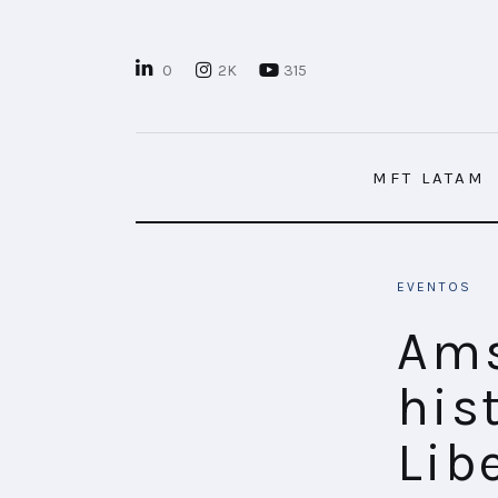
MFT LATAM
0
2K
315
MFT+
INSIGHTS
MFT LATAM
FUTURE BRAND LAB
EVENTOS
EVENTOS
MARTECH
Ams
CONECTADES
his
PODCAST
Lib
PLAYBOOKS