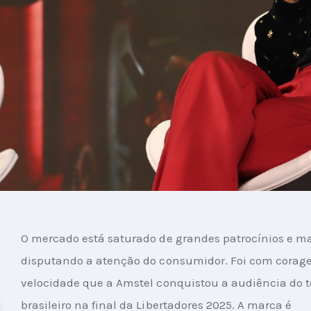
O mercado está saturado de grandes patrocínios e m
disputando a atenção do consumidor. Foi com corag
velocidade que a Amstel conquistou a audiência do t
brasileiro na final da Libertadores 2025. A marca é 