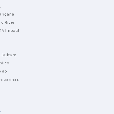
 
ançar a 
o River 
MA Impact 
 Culture 
blico 
 ao 
campanhas 
r