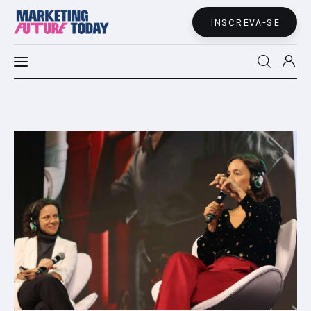
INSCREVA-SE
MFT LATAM
MFT+
INSIGHTS
FUTURE BRAND LAB
EVENTOS
MARTECH
CONECTADES