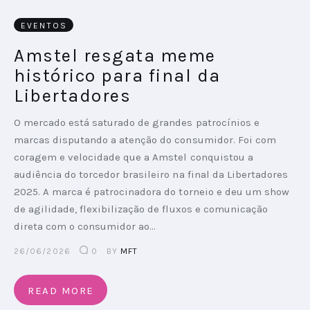
EVENTOS
PODCAST
Amstel resgata meme
PLAYBOOKS
histórico para final da
Libertadores
O mercado está saturado de grandes patrocínios e
marcas disputando a atenção do consumidor. Foi com
coragem e velocidade que a Amstel conquistou a
audiência do torcedor brasileiro na final da Libertadores
2025. A marca é patrocinadora do torneio e deu um show
de agilidade, flexibilização de fluxos e comunicação
direta com o consumidor ao…
26/06/2026
0
BY
MFT
READ MORE