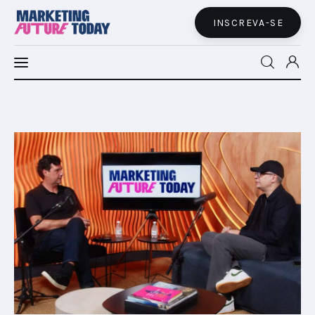
INSCREVA-SE
MFT LATAM
MFT+
INSIGHTS
FUTURE BRAND LAB
EVENTOS
MARTECH
CONECTADES