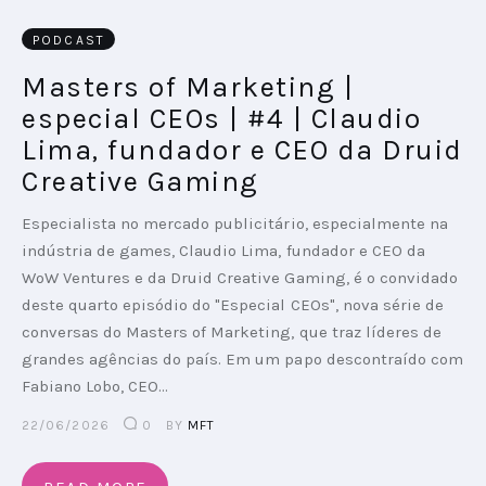
PODCAST
PODCAST
Masters of Marketing |
PLAYBOOKS
especial CEOs | #4 | Claudio
Lima, fundador e CEO da Druid
Creative Gaming
Especialista no mercado publicitário, especialmente na
indústria de games, Claudio Lima, fundador e CEO da
WoW Ventures e da Druid Creative Gaming, é o convidado
deste quarto episódio do "Especial CEOs", nova série de
conversas do Masters of Marketing, que traz líderes de
grandes agências do país. Em um papo descontraído com
Fabiano Lobo, CEO…
22/06/2026
0
BY
MFT