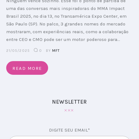
Ninguém vence sozinho. Esse foi o ponto de partida de
uma das conversas mais inspiradoras do MMA Impact
Brasil 2025, no dia 13, no Transamérica Expo Center, em
São Paulo (SP). No palco, 3 grandes nomes do mercado
mostraram, com experiências reais, como a colaboração
entre CEO e CMO pode ser um motor poderoso para…
21/05/2025
0
BY
MFT
READ MORE
NEWSLETTER
DIGITE SEU EMAIL*