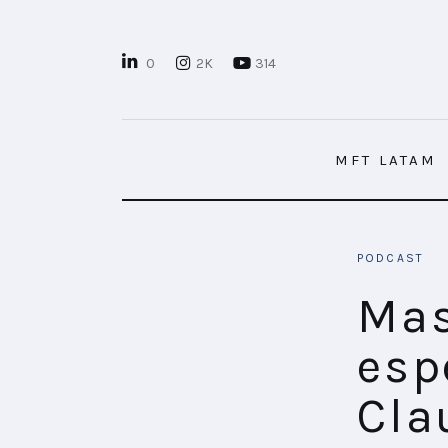
MFT LATAM
0
2K
314
MFT+
INSIGHTS
MFT LATAM
FUTURE BRAND LAB
EVENTOS
PODCAST
MARTECH
Mas
CONECTADES
esp
PODCAST
Cla
PLAYBOOKS