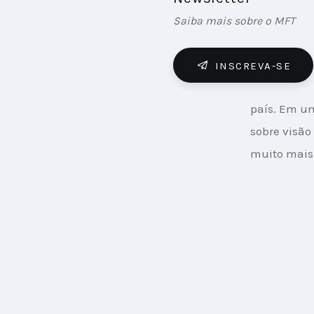
Saiba mais sobre o MFT
INSCREVA-SE
país. Em u
sobre visão 
muito mais