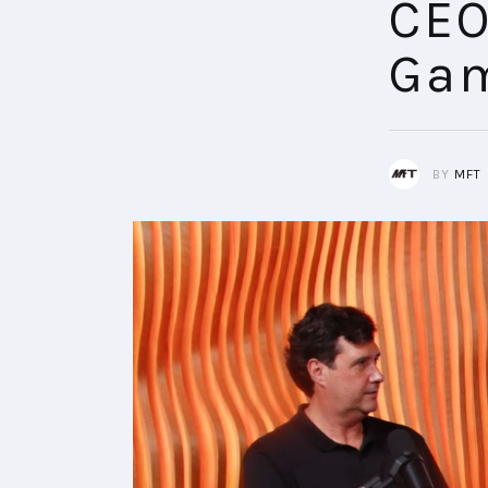
CEO
Ga
BY
MFT