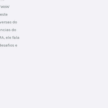
a WoW 
este 
versas do 
ências do 
, ele fala 
desafios e 