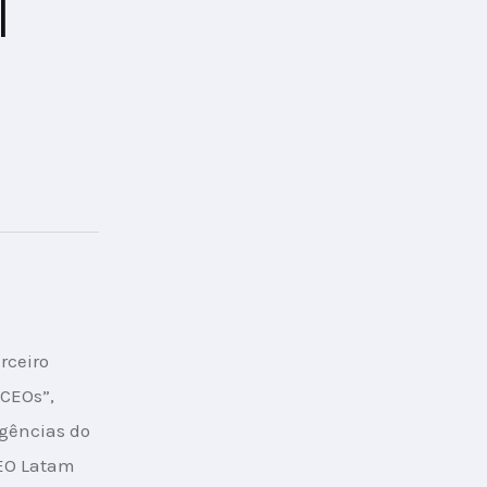
|
a
rceiro 
CEOs”, 
agências do 
EO Latam 