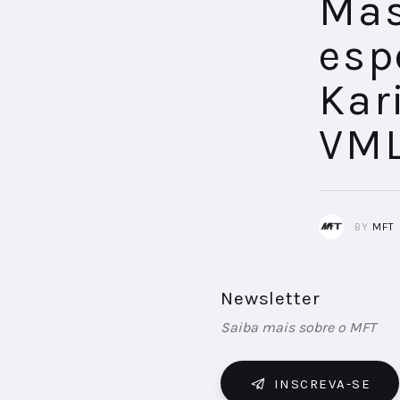
Mas
esp
Kar
VML
BY
MFT
Newsletter
Saiba mais sobre o MFT
INSCREVA-SE