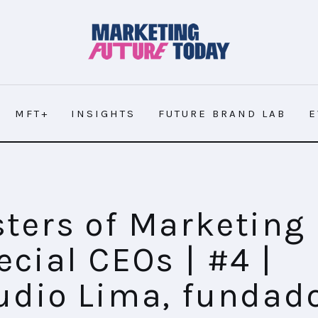
MFT+
INSIGHTS
FUTURE BRAND LAB
E
ters of Marketing 
ecial CEOs | #4 |
udio Lima, fundado