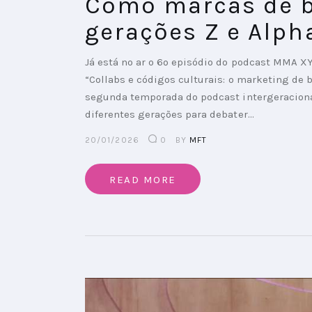
Como marcas de b
gerações Z e Alph
Já está no ar o 6º episódio do podcast MMA X
“Collabs e códigos culturais: o marketing de b
segunda temporada do podcast intergeraciona
diferentes gerações para debater…
20/01/2026
0
BY
MFT
READ MORE