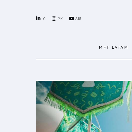
MFT LATAM
0
2K
315
MFT+
INSIGHTS
MFT LATAM
FUTURE BRAND LAB
EVENTOS
MARTECH
CONECTADES
PODCAST
PLAYBOOKS