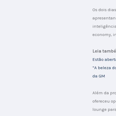
Os dois dia
apresentand
inteligência
economy, in
Leia tamb
Estão abert
“A beleza d
da GM
Além da pr
ofereceu o
lounge para