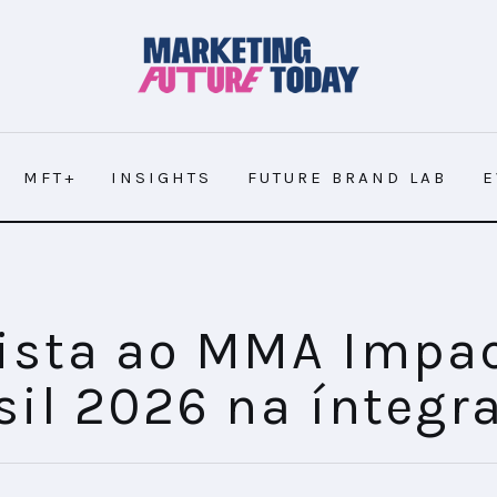
MFT+
INSIGHTS
FUTURE BRAND LAB
E
ista ao MMA Impa
sil 2026 na íntegr