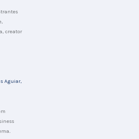
trantes 
, 
a, creator 
s Aguiar, 
ém 
siness 
tema.