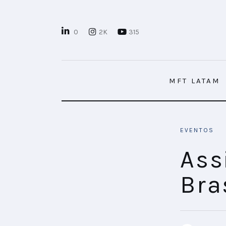
MFT LATAM
0
2K
315
MFT+
INSIGHTS
MFT LATAM
FUTURE BRAND LAB
EVENTOS
EVENTOS
MARTECH
Ass
CONECTADES
Bra
PODCAST
PLAYBOOKS