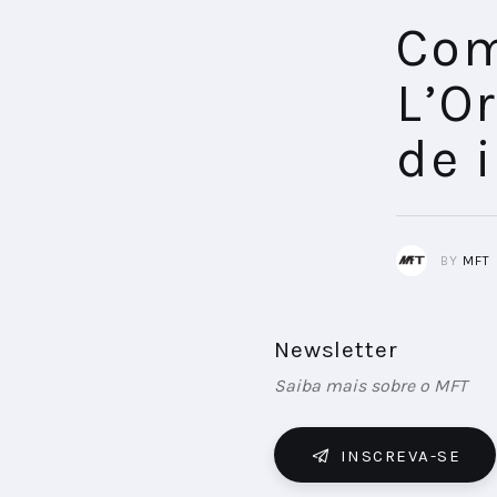
Com
L’O
de 
BY
MFT
Newsletter
Saiba mais sobre o MFT
INSCREVA-SE