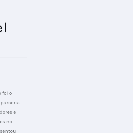
el
foi o 
parceria 
dores e 
es no 
esentou 