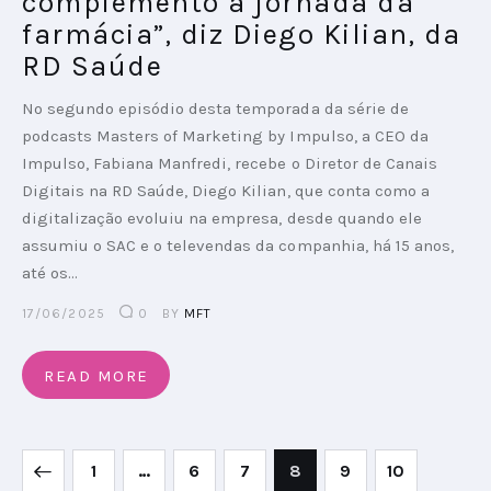
complemento à jornada da
farmácia”, diz Diego Kilian, da
RD Saúde
No segundo episódio desta temporada da série de
podcasts Masters of Marketing by Impulso, a CEO da
Impulso, Fabiana Manfredi, recebe o Diretor de Canais
Digitais na RD Saúde, Diego Kilian, que conta como a
digitalização evoluiu na empresa, desde quando ele
assumiu o SAC e o televendas da companhia, há 15 anos,
até os…
17/06/2025
0
BY
MFT
READ MORE
1
…
6
7
8
9
10