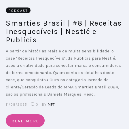
PODCAST
PODCAST
Smarties Brasil | #8 | Receitas
PLAYBOOKS
Inesquecíveis | Nestlé e
Publicis
A partir de histórias reais e de muita sensibilidade, o
case "Receitas Inesquecíveis", da Publicis para Nestlé,
usou a criatividade para conectar marca e consumidores
de forma emocionante. Quem conta os detalhes deste
case, que conquistou Ouro na categoria Jornada do
cliente/Geração de Leads do MMA Smarties Brasil 2024,
são os profissionais Daniela Marques, Head…
11/08/2025
0
BY
MFT
READ MORE