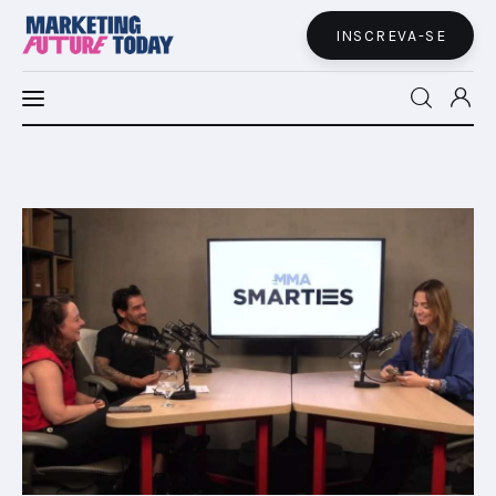
INSCREVA-SE
MFT LATAM
MFT+
INSIGHTS
FUTURE BRAND LAB
EVENTOS
MARTECH
CONECTADES