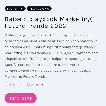
INSIGHTS
PLAYBOOKS
PODCAST
Baixe o playbook Marketing
PLAYBOOKS
Future Trends 2026
O Marketing Future Trends 2026, playbook anual de
tendências da MMA, está no ar. Para baixar o material, é
só acessar o link marketingfuturetoday.com/playbook-
marketing-future-trends-2026. O playbook também está
disponível em áudio, nos principais streamings, como
Spotify. Para ajudar a traçar um panorama do
comportamento do mercado nos próximos meses, o
Marketing Future Trends…
03/02/2026
0
BY
MFT
READ MORE