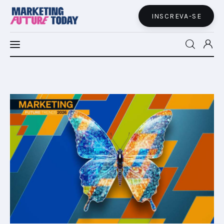
INSCREVA-SE
MFT LATAM
MFT+
INSIGHTS
FUTURE BRAND LAB
EVENTOS
MARTECH
CONECTADES