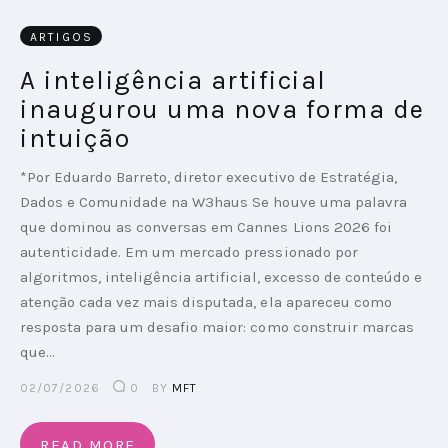
ARTIGOS
PODCAST
A inteligência artificial
PLAYBOOKS
inaugurou uma nova forma de
intuição
*Por Eduardo Barreto, diretor executivo de Estratégia,
Dados e Comunidade na W3haus Se houve uma palavra
que dominou as conversas em Cannes Lions 2026 foi
autenticidade. Em um mercado pressionado por
algoritmos, inteligência artificial, excesso de conteúdo e
atenção cada vez mais disputada, ela apareceu como
resposta para um desafio maior: como construir marcas
que…
02/07/2026
0
BY
MFT
READ MORE