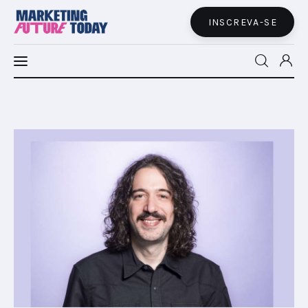
INSCREVA-SE
MFT LATAM
MFT+
INSIGHTS
FUTURE BRAND LAB
EVENTOS
MARTECH
CONECTADES