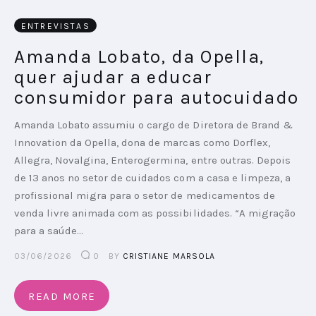
ENTREVISTAS
PODCAST
Amanda Lobato, da Opella,
PLAYBOOKS
quer ajudar a educar
consumidor para autocuidado
Amanda Lobato assumiu o cargo de Diretora de Brand &
Innovation da Opella, dona de marcas como Dorflex,
Allegra, Novalgina, Enterogermina, entre outras. Depois
de 13 anos no setor de cuidados com a casa e limpeza, a
profissional migra para o setor de medicamentos de
venda livre animada com as possibilidades. “A migração
para a saúde…
03/06/2026
0
BY
CRISTIANE MARSOLA
READ MORE