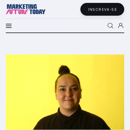
INSCREVA-SE
MFT LATAM
MFT+
INSIGHTS
FUTURE BRAND LAB
EVENTOS
MARTECH
CONECTADES