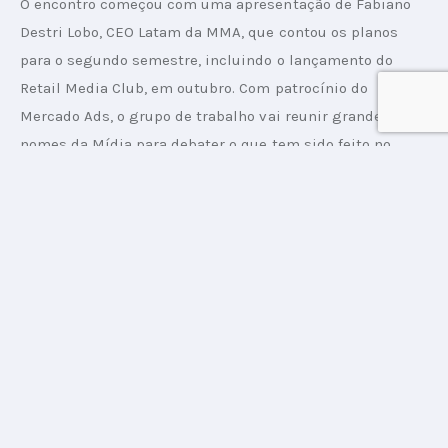
O encontro começou com uma apresentação de Fabiano 
Destri Lobo, CEO Latam da MMA, que contou os planos 
para o segundo semestre, incluindo o lançamento do 
Retail Media Club, em outubro. Com patrocínio do 
Mercado Ads, o grupo de trabalho vai reunir grandes 
nomes da Mídia para debater o que tem sido feito no 
universo de Retail Media no Brasil. Ficou a cargo de Thais 
Schauff, VP de Operações da entidade, falar sobre o 
MMA 
Smarties Brasil
 e apresentar os demais palestrantes.
A VP da WGSN para América Latina, Daniela Dantas, foi a 
primeira a usar o microfone para trazer alguns dados 
que mostram o que esperar do mercado nos próximos 
meses, com a mudança de comportamento do 
consumidor muito influenciado pela tecnologia.
Leia também