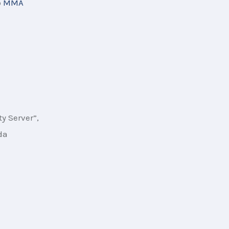
 
MMA 
y Server”, 
da 