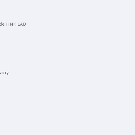
 de HNK LAB 
pany