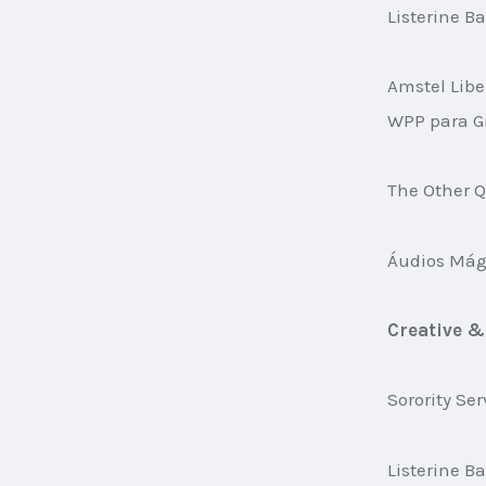
Listerine 
Amstel Libe
WPP para G
The Other Q
Áudios Mági
Creative &
Sorority Se
Listerine 