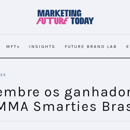
MFT+
INSIGHTS
FUTURE BRAND LAB
E
IES
embre os ganhado
MMA Smarties Bras