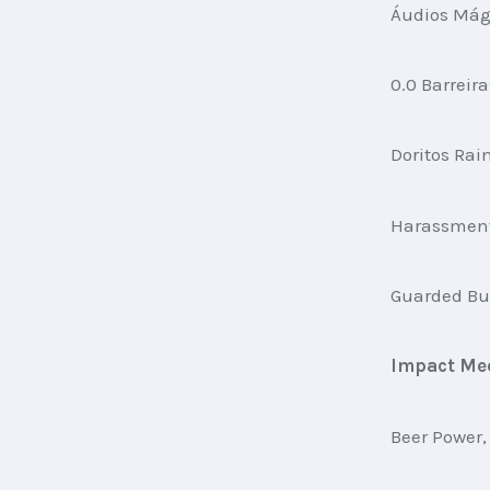
Áudios Mági
0.0 Barreir
Doritos Ra
Harassment
Guarded Bu
Impact Me
Beer Power,