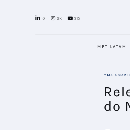
MFT LATAM
0
2K
315
MFT+
INSIGHTS
MFT LATAM
FUTURE BRAND LAB
EVENTOS
MMA SMART
MARTECH
Rel
CONECTADES
do 
PODCAST
PLAYBOOKS