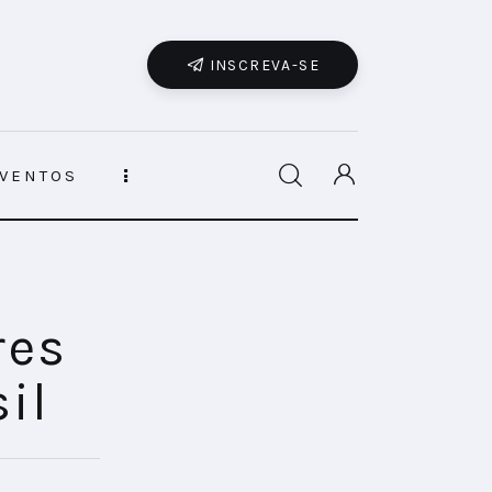
INSCREVA-SE
VENTOS
res
il