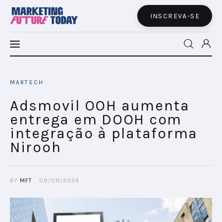
INSCREVA-SE
MFT LATAM
MARTECH
MFT+
Adsmovil OOH aumenta
entrega em DOOH com
INSIGHTS
integração à plataforma
Nirooh
FUTURE BRAND LAB
EVENTOS
BY
MFT
09/09/2024
MARTECH
CONECTADES