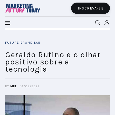
INSCREVA-SE
MFT LATAM
FUTURE BRAND LAB
MFT+
Geraldo Rufino e o olhar
positivo sobre a
INSIGHTS
tecnologia
FUTURE BRAND LAB
BY
MFT
14/09/2021
EVENTOS
MARTECH
CONECTADES