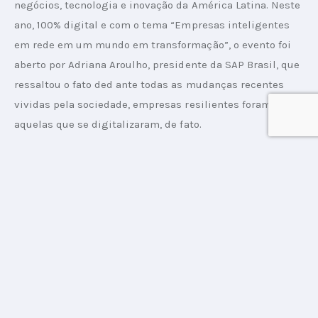
negócios, tecnologia e inovação da América Latina. Neste 
ano, 100% digital e com o tema “Empresas inteligentes 
em rede em um mundo em transformação”, o evento foi 
aberto por Adriana Aroulho, presidente da SAP Brasil, que 
ressaltou o fato ded ante todas as mudanças recentes 
vividas pela sociedade, empresas resilientes foram 
aquelas que se digitalizaram, de fato.
Leia também: Geraldo Rufino e o olhar positivo sobre a 
tecnologia
“Hoje, toda empresa é uma empresa de tecnologia e 
precisa se reinventar rapidamente de acordo com as 
necessidades de seus clientes. No contexto recente de 
tantos desafios, as empresas mais resilientes foram 
aquelas que já haviam adotado ou iniciado um processo 
de transformação digital. Além disso, em um mundo 