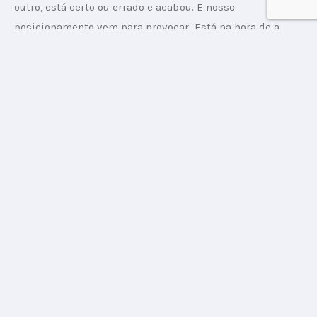
outro, está certo ou errado e acabou. E nosso 
posicionamento vem para provocar. Está na hora de a 
gente voltar a se comunicar de forma correta e, olhando 
para o nosso mercado, está na hora de fortalecer todas as 
relações. A gente precisa voltar a ter orgulho desse 
mercado”, fala a sócia e CEO Márcia Esteves.
Veja o manifesto do novo posicionamento da 
Lew’Lara\TBWA
A terceira temporada da agência se iniciou quando a 
executiva assumiu o comando da Lew’Lara\TBWA, no fim 
de 2019, e foi consolidada pelos anos de pandemia.
“Além da minha chegada, foram anos de reinvenção. A 
gente reaprendeu a trabalhar e se reinventou de todas as 
formas, desde trabalhar de casa até ter uma unidade de 