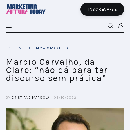
INSCREVA-SE
MFT LATAM
ENTREVISTAS
MMA SMARTIES
MFT+
Marcio Carvalho, da
Claro: “não dá para ter
INSIGHTS
discurso sem prática”
FUTURE BRAND LAB
BY
CRISTIANE MARSOLA
06/10/2022
EVENTOS
MARTECH
CONECTADES