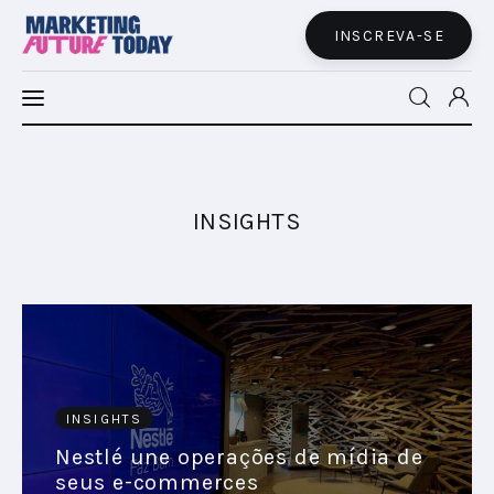
INSCREVA-SE
MFT LATAM
MFT+
INSIGHTS
INSIGHTS
FUTURE BRAND LAB
EVENTOS
INSIGHTS
MARTECH
Nestlé une operações de mídia de
seus e-commerces
CONECTADES