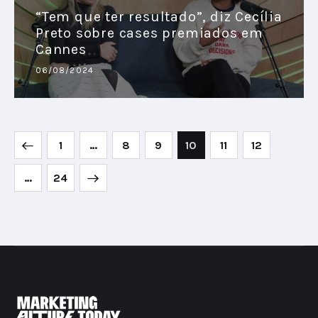
“Tem que ter resultado”, diz Cecília
Preto sobre cases premiados em
Cannes
06/08/2024
1
…
8
9
10
11
12
>
…
24