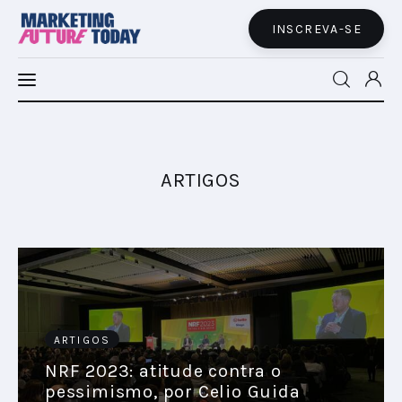
INSCREVA-SE
MFT LATAM
MFT+
ARTIGOS
INSIGHTS
FUTURE BRAND LAB
EVENTOS
ARTIGOS
MARTECH
NRF 2023: atitude contra o
pessimismo, por Celio Guida
CONECTADES